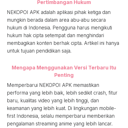
Pertimbangan Hukum
NEKOPOI APK adalah aplikasi pihak ketiga dan
mungkin berada dalam area abu-abu secara
hukum di Indonesia. Pengguna harus mengikuti
hukum hak cipta setempat dan menghindari
membagikan konten berhak cipta. Artikel ini hanya
untuk tujuan pendidikan saja.
Mengapa Menggunakan Versi Terbaru Itu
Penting
Memperbarui NEKOPOI APK memastikan
performa yang lebih baik, lebih sedikit crash, fitur
baru, kualitas video yang lebih tinggi, dan
keamanan yang lebih kuat. Di lingkungan mobile-
first Indonesia, selalu memperbarui memberikan
pengalaman streaming anime yang lebih lancar.