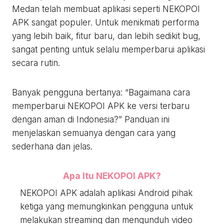
Medan telah membuat aplikasi seperti NEKOPOI
APK sangat populer. Untuk menikmati performa
yang lebih baik, fitur baru, dan lebih sedikit bug,
sangat penting untuk selalu memperbarui aplikasi
secara rutin.
Banyak pengguna bertanya: “Bagaimana cara
memperbarui NEKOPOI APK ke versi terbaru
dengan aman di Indonesia?” Panduan ini
menjelaskan semuanya dengan cara yang
sederhana dan jelas.
Apa Itu NEKOPOI APK?
NEKOPOI APK adalah aplikasi Android pihak
ketiga yang memungkinkan pengguna untuk
melakukan streaming dan mengunduh video