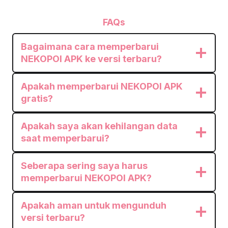
FAQs
Bagaimana cara memperbarui
NEKOPOI APK ke versi terbaru?
Apakah memperbarui NEKOPOI APK
gratis?
Apakah saya akan kehilangan data
saat memperbarui?
Seberapa sering saya harus
memperbarui NEKOPOI APK?
Apakah aman untuk mengunduh
versi terbaru?