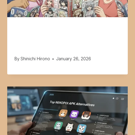
Nekopoi dalam Anime dan Manga:
Panduan Lengkap untuk Penggemar
Dewasa
By
Shinichi Hirono
January 26, 2026