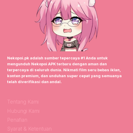
Nekopoi.pk adalah sumber tepercaya #1 Anda untuk
mengunduh Nekopoi APK terbaru dengan aman dan
terpercaya di seluruh dunia. Nikmati film seru bebas iklan,
konten premium, dan unduhan super cepat yang semuanya
telah diverifikasi dan andal.
Tentang Kami
Hubungi Kami
Penafian
Syarat & Ketentuan