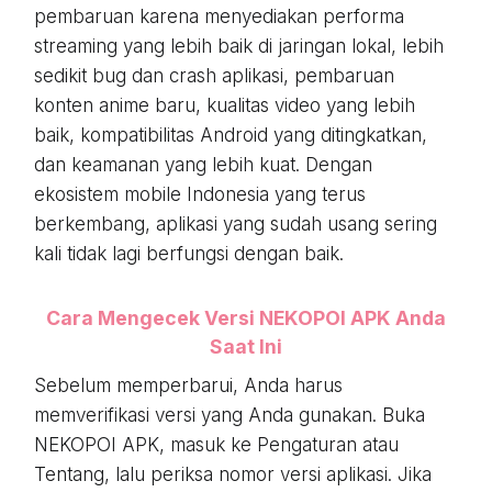
pembaruan karena menyediakan performa
streaming yang lebih baik di jaringan lokal, lebih
sedikit bug dan crash aplikasi, pembaruan
konten anime baru, kualitas video yang lebih
baik, kompatibilitas Android yang ditingkatkan,
dan keamanan yang lebih kuat. Dengan
ekosistem mobile Indonesia yang terus
berkembang, aplikasi yang sudah usang sering
kali tidak lagi berfungsi dengan baik.
Cara Mengecek Versi NEKOPOI APK Anda
Saat Ini
Sebelum memperbarui, Anda harus
memverifikasi versi yang Anda gunakan. Buka
NEKOPOI APK, masuk ke Pengaturan atau
Tentang, lalu periksa nomor versi aplikasi. Jika