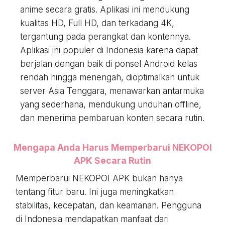
anime secara gratis. Aplikasi ini mendukung
kualitas HD, Full HD, dan terkadang 4K,
tergantung pada perangkat dan kontennya.
Aplikasi ini populer di Indonesia karena dapat
berjalan dengan baik di ponsel Android kelas
rendah hingga menengah, dioptimalkan untuk
server Asia Tenggara, menawarkan antarmuka
yang sederhana, mendukung unduhan offline,
dan menerima pembaruan konten secara rutin.
Mengapa Anda Harus Memperbarui NEKOPOI
APK Secara Rutin
Memperbarui NEKOPOI APK bukan hanya
tentang fitur baru. Ini juga meningkatkan
stabilitas, kecepatan, dan keamanan. Pengguna
di Indonesia mendapatkan manfaat dari