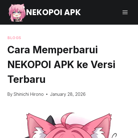
Skip
NEKOPOI APK
to
content
BLOGS
Cara Memperbarui
NEKOPOI APK ke Versi
Terbaru
By
Shinichi Hirono
January 28, 2026