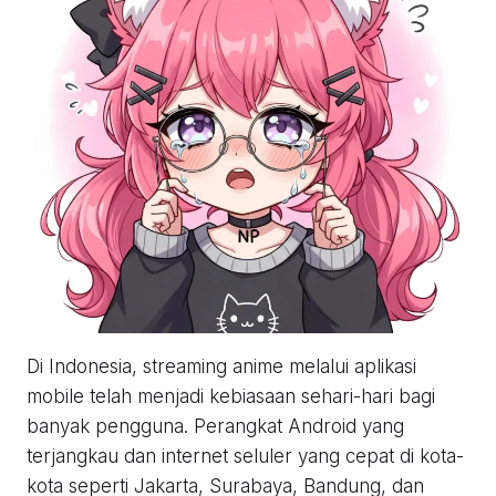
Di Indonesia, streaming anime melalui aplikasi
mobile telah menjadi kebiasaan sehari-hari bagi
banyak pengguna. Perangkat Android yang
terjangkau dan internet seluler yang cepat di kota-
kota seperti Jakarta, Surabaya, Bandung, dan