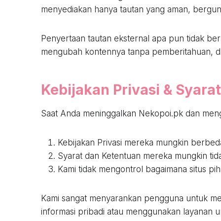
menyediakan hanya tautan yang aman, berguna, d
Penyertaan tautan eksternal apa pun tidak ber
mengubah kontennya tanpa pemberitahuan, dan
Kebijakan Privasi & Syara
Saat Anda meninggalkan Nekopoi.pk dan mengu
Kebijakan Privasi mereka mungkin berbed
Syarat dan Ketentuan mereka mungkin tid
Kami tidak mengontrol bagaimana situs 
Kami sangat menyarankan pengguna untuk meni
informasi pribadi atau menggunakan layanan 