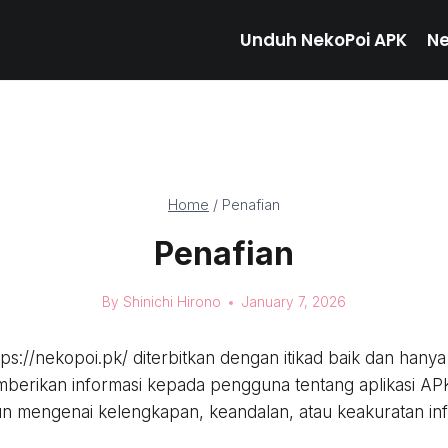
Unduh NekoPoi APK
Ne
Home
/
Penafian
Penafian
By
Shinichi Hirono
January 7, 2026
tps://nekopoi.pk/ diterbitkan dengan itikad baik dan han
erikan informasi kepada pengguna tentang aplikasi APK, f
n mengenai kelengkapan, keandalan, atau keakuratan infor