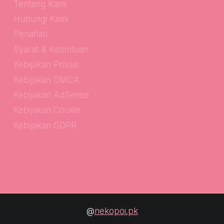
Tentang Kami
Hubungi Kami
Penafian
Syarat & Ketentuan
Kebijakan Privasi
Kebijakan DMCA
Kebijakan AdSense
Kebijakan Cookie
Kebijakan GDPR
@
nekopoi.pk