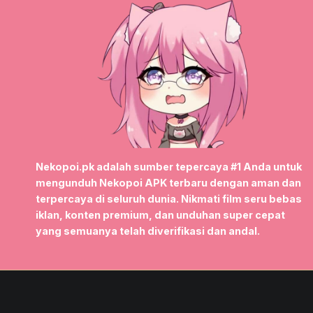
Nekopoi.pk adalah sumber tepercaya #1 Anda untuk
mengunduh Nekopoi APK terbaru dengan aman dan
terpercaya di seluruh dunia. Nikmati film seru bebas
iklan, konten premium, dan unduhan super cepat
yang semuanya telah diverifikasi dan andal.