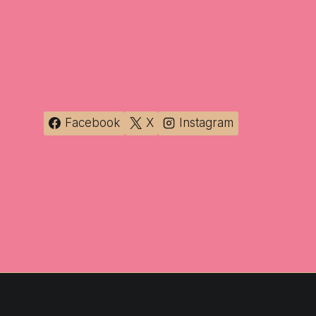
Facebook
X
Instagram