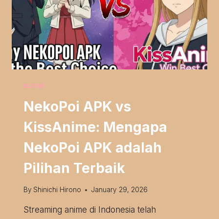
2026)
BLOGS
NekoPoi APK vs
KissAnime: Mengapa
NekoPoi APK adalah
Pilihan Terbaik
By
Shinichi Hirono
January 29, 2026
Streaming anime di Indonesia telah