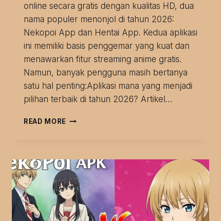
online secara gratis dengan kualitas HD, dua
nama populer menonjol di tahun 2026:
Nekopoi App dan Hentai App. Kedua aplikasi
ini memiliki basis penggemar yang kuat dan
menawarkan fitur streaming anime gratis.
Namun, banyak pengguna masih bertanya
satu hal penting:Aplikasi mana yang menjadi
pilihan terbaik di tahun 2026? Artikel…
NEKOPOI
READ MORE
APP
VS
HENTAI
APP
(APLIKASI
MANA
YANG
TERBAIK
DI