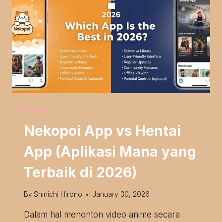
BLOGS
Nekopoi App vs Hentai
App (Aplikasi Mana yang
Terbaik di 2026)
By
Shinichi Hirono
January 30, 2026
Dalam hal menonton video anime secara