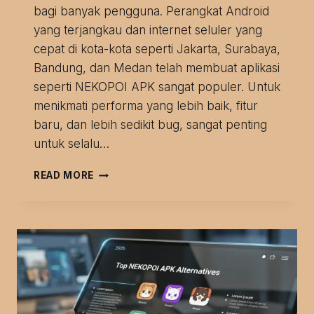
bagi banyak pengguna. Perangkat Android
yang terjangkau dan internet seluler yang
cepat di kota-kota seperti Jakarta, Surabaya,
Bandung, dan Medan telah membuat aplikasi
seperti NEKOPOI APK sangat populer. Untuk
menikmati performa yang lebih baik, fitur
baru, dan lebih sedikit bug, sangat penting
untuk selalu…
CARA
READ MORE
MEMPERBARUI
NEKOPOI
APK
KE
VERSI
TERBARU