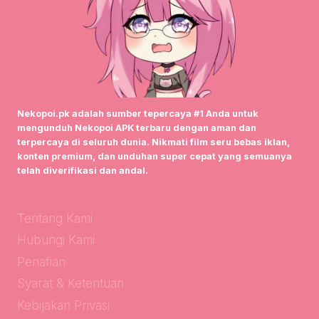
DEWASA
Nekopoi.pk adalah sumber tepercaya #1 Anda untuk
mengunduh Nekopoi APK terbaru dengan aman dan
terpercaya di seluruh dunia. Nikmati film seru bebas iklan,
konten premium, dan unduhan super cepat yang semuanya
telah diverifikasi dan andal.
Tentang Kami
Hubungi Kami
Penafian
Syarat & Ketentuan
Kebijakan Privasi