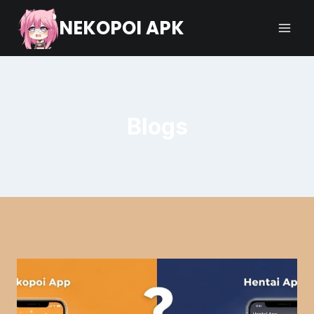
Skip
NEKOPOI APK
to
content
Blogs