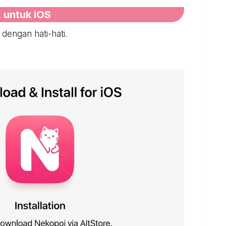
 untuk iOS
dengan hati-hati.