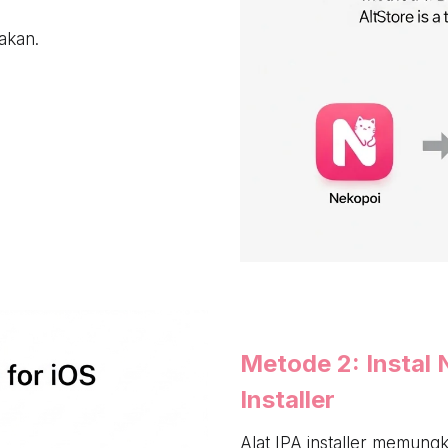
akan.
Metode 2: Instal
Installer
Alat IPA installer memungk