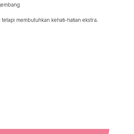
engembang
 tetapi membutuhkan kehati-hatian ekstra.