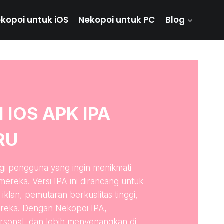
kopoi untuk iOS
Nekopoi untuk PC
Blog
 IOS APK IPA
RU
agi pengguna yang ingin menikmati
mereka. Versi IPA ini dirancang untuk
klan, pemutaran berkualitas tinggi,
mereka. Dengan Nekopoi IPA,
ersonal, dan lebih menyenangkan di