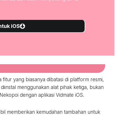
ntuk iOS
fitur yang biasanya dibatasi di platform resmi,
ni diinstal menggunakan alat pihak ketiga, bukan
 Nekopoi dengan aplikasi Vidmate iOS.
ambil memberikan kemudahan tambahan untuk