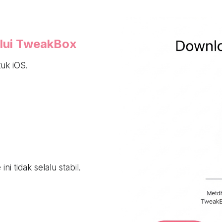
lui TweakBox
tuk iOS.
 tidak selalu stabil.