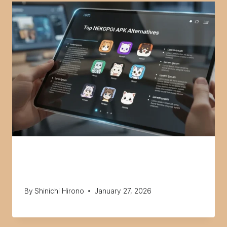
Alternatif Terbaik NEKOPOI APK di
2026
By
Shinichi Hirono
January 27, 2026