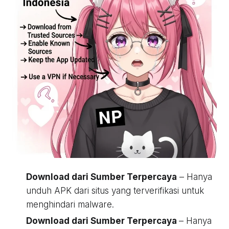
Download dari Sumber Terpercaya
– Hanya
unduh APK dari situs yang terverifikasi untuk
menghindari malware.
Download dari Sumber Terpercaya
– Hanya