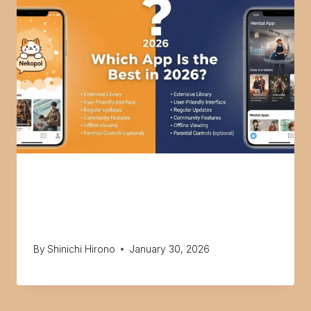
Nekopoi App vs Hentai App
(Aplikasi Mana yang Terbaik di
2026)
By
Shinichi Hirono
January 30, 2026